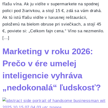
fľašu vína. Ak ju vidíte v supermarkete na spodnej
polici pod žiarivkou, a stojí 15 €, zdá sa vám drahá.
Ak tú istú fľašu vidíte v luxusnej reštaurácii,
položenú na bielom obruse pri sviečkach, a stojí 45
€, poviete si: „Celkom fajn cena.“ Víno sa nezmenilo.
[…]
Marketing v roku 2026:
Prečo v ére umelej
inteligencie vyhráva
„nedokonalá“ ľudskosť?