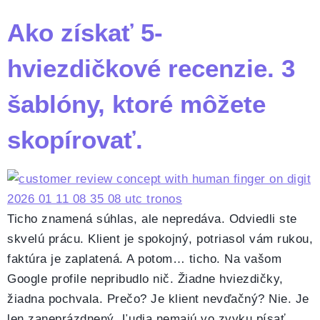
Ako získať 5-
hviezdičkové recenzie. 3
šablóny, ktoré môžete
skopírovať.
Ticho znamená súhlas, ale nepredáva. Odviedli ste
skvelú prácu. Klient je spokojný, potriasol vám rukou,
faktúra je zaplatená. A potom… ticho. Na vašom
Google profile nepribudlo nič. Žiadne hviezdičky,
žiadna pochvala. Prečo? Je klient nevďačný? Nie. Je
len zaneprázdnený. Ľudia nemajú vo zvyku písať