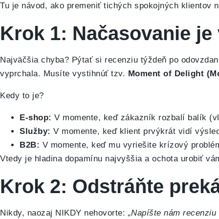
Tu je návod, ako premeniť tichých spokojných klientov 
Krok 1: Načasovanie je
Najväčšia chyba? Pýtať si recenziu týždeň po odovzdaní 
vyprchala. Musíte vystihnúť tzv.
Moment of Delight (M
Kedy to je?
E-shop:
V momente, keď zákazník rozbalí balík (v
Služby:
V momente, keď klient prvýkrát vidí výsled
B2B:
V momente, keď mu vyriešite krízový problé
Vtedy je hladina dopamínu najvyššia a ochota urobiť v
Krok 2: Odstráňte prek
Nikdy, naozaj NIKDY nehovorte:
„Napíšte nám recenziu 