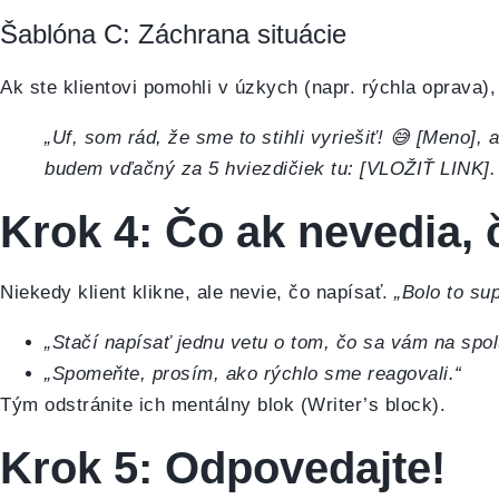
Šablóna C: Záchrana situácie
Ak ste klientovi pomohli v úzkych (napr. rýchla oprava), 
„Uf, som rád, že sme to stihli vyriešiť! 😅 [Meno],
budem vďačný za 5 hviezdičiek tu: [VLOŽIŤ LINK].
Krok 4: Čo ak nevedia, 
Niekedy klient klikne, ale nevie, čo napísať.
„Bolo to su
„Stačí napísať jednu vetu o tom, čo sa vám na spolu
„Spomeňte, prosím, ako rýchlo sme reagovali.“
Tým odstránite ich mentálny blok (Writer’s block).
Krok 5: Odpovedajte!