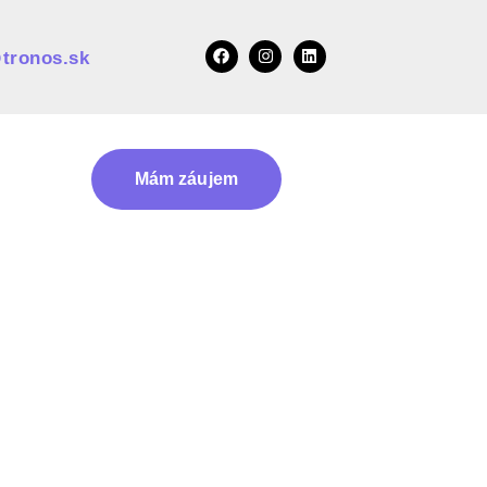
tronos.sk
Mám záujem