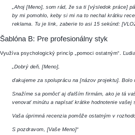
„Ahoj [Meno], som rád, že sa ti [výsledok práce] p
by mi pomohlo, keby si mi na to nechal krátku rece
reklama. Tu je link, zaberie to asi 15 sekúnd: [VL
Šablóna B: Pre profesionálny styk
Využíva psychologický princíp „pomoci ostatným“. Ľudi
„Dobrý deň, [Meno],
ďakujeme za spoluprácu na [názov projektu]. Bolo
Snažíme sa pomôcť aj ďalším firmám, ako je tá vaša
venovať minútu a napísať krátke hodnotenie vašej 
Vaša úprimná recenzia pomôže ostatným v rozhod
S pozdravom, [Vaše Meno]“