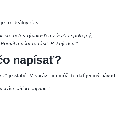
je to ideálny čas.
 ak ste boli s rýchlosťou zásahu spokojný,
 Pomáha nám to rásť. Pekný deň!“
čo napísať?
per“
je slabé. V správe im môžete dať jemný návod:
práci páčilo najviac.“