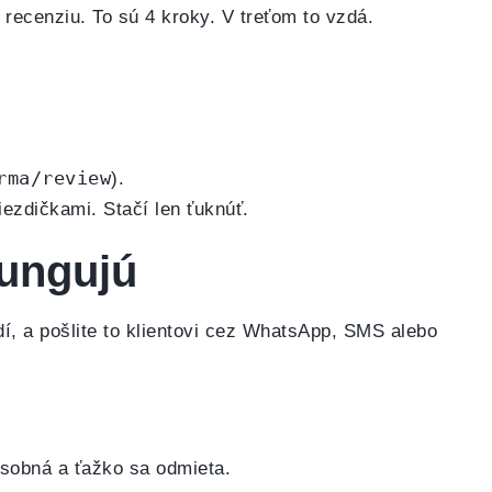
 recenziu. To sú 4 kroky. V treťom to vzdá.
rma/review
).
iezdičkami. Stačí len ťuknúť.
fungujú
dí, a pošlite to klientovi cez WhatsApp, SMS alebo
osobná a ťažko sa odmieta.