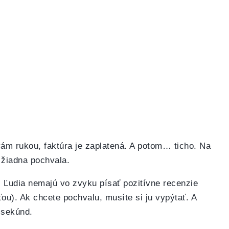
 vám rukou, faktúra je zaplatená. A potom… ticho. Na
 žiadna pochvala.
. Ľudia nemajú vo zvyku písať pozitívne recenzie
ťou). Ak chcete pochvalu, musíte si ju vypýtať. A
0 sekúnd.