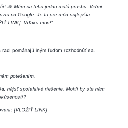
áči! 🙏 Mám na teba jednu malú prosbu. Veľmi
nziu na Google. Je to pre mňa najlepšia
OŽIŤ LINK]. Vďaka moc!“
a radi pomáhajú iným ľuďom rozhodnúť sa.
 nám potešením.
, nájsť spoľahlivé riešenie. Mohli by ste nám
skúsenosti?
ovaní: [VLOŽIŤ LINK]