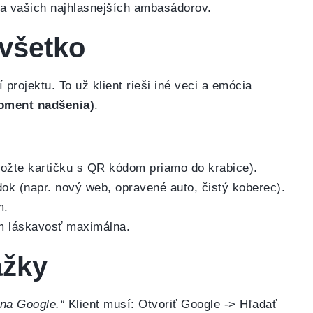
na vašich najhlasnejších ambasádorov.
 všetko
projektu. To už klient rieši iné veci a emócia
oment nadšenia)
.
ložte kartičku s QR kódom priamo do krabice).
ok (napr. nový web, opravené auto, čistý koberec).
m.
ám láskavosť maximálna.
ážky
na Google.“
Klient musí: Otvoriť Google -> Hľadať