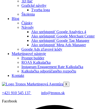
3D tlač
Grafické návrhy
Tvorba loga
Školenia
Blog
Články
Návody
Ako sprístupniť Google Analytics 4​
Ako sprístupniť Google Merchant Center​
Ako sprístupniť Google Tag Manager​
Ako sprístupniť Meta Ads Manager​
Google Ads zľavové kódy
Marketingové nástroje
Prompt builder
ROAS Kalkulačka
Instagram Engagement Rate Kalkulačka
Kalkulačka odporúčaného rozpočtu
Kontakt
X
+421 910 545 137
info@tronos.sk
Facebook