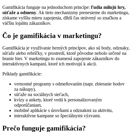
Gamifikácia funguje na jednoduchom princípe:
ľudia milujú hry,
súťaže a odmeny
. Ak tieto mechanizmy prenesieme do marketingu,
získame vyššiu mieru zapojenia, dlhší čas strávený so značkou a
väčšiu lojalitu zákazníkov.
Čo je gamifikácia v marketingu?
Gamifikácia je využívanie herných princípov, ako sú body, odznaky,
súťaže alebo rebríčky, v prostredí, ktoré pôvodne nebolo určené na
hranie hier. V marketingu to znamená zapojenie zákazníkov do
interaktívnych kampaní, ktoré ich motivujú k akcii.
Príklady gamifikácie:
vernostné programy s odmeňovaním (napr. zbieranie bodov
za nákupy),
súťaže na sociálnych sieťach,
kvízy a ankety, ktoré vedú k personalizovaným
odporúčaniam,
mobilné aplikácie s úrovňami a odznakmi za aktivitu,
interaktívne kampane so špeciálnymi výzvami.
Prečo funguje gamifikácia?