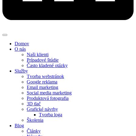
Domov
O nás
Naši klienti
Prípadové štúdie
Často kladené otázky
Služby
Tvorba webstránok
Google reklama
Email marketing
Social media marketing
Produktová fotografia
3D tlač
Grafické návrhy
Tvorba loga
Školenia
Blog
Články