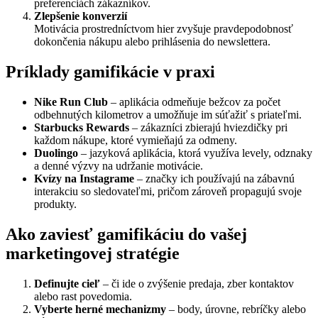
preferenciách zákazníkov.
Zlepšenie konverzií
Motivácia prostredníctvom hier zvyšuje pravdepodobnosť
dokončenia nákupu alebo prihlásenia do newslettera.
Príklady gamifikácie v praxi
Nike Run Club
– aplikácia odmeňuje bežcov za počet
odbehnutých kilometrov a umožňuje im súťažiť s priateľmi.
Starbucks Rewards
– zákazníci zbierajú hviezdičky pri
každom nákupe, ktoré vymieňajú za odmeny.
Duolingo
– jazyková aplikácia, ktorá využíva levely, odznaky
a denné výzvy na udržanie motivácie.
Kvízy na Instagrame
– značky ich používajú na zábavnú
interakciu so sledovateľmi, pričom zároveň propagujú svoje
produkty.
Ako zaviesť gamifikáciu do vašej
marketingovej stratégie
Definujte cieľ
– či ide o zvýšenie predaja, zber kontaktov
alebo rast povedomia.
Vyberte herné mechanizmy
– body, úrovne, rebríčky alebo