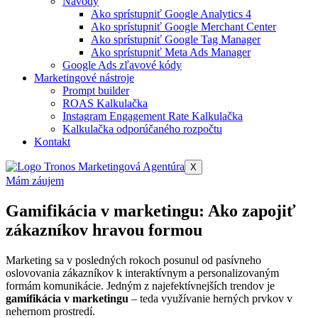
Návody
Ako sprístupniť Google Analytics 4​
Ako sprístupniť Google Merchant Center​
Ako sprístupniť Google Tag Manager​
Ako sprístupniť Meta Ads Manager​
Google Ads zľavové kódy
Marketingové nástroje
Prompt builder
ROAS Kalkulačka
Instagram Engagement Rate Kalkulačka
Kalkulačka odporúčaného rozpočtu
Kontakt
X
Mám záujem
Gamifikácia v marketingu: Ako zapojiť
zákazníkov hravou formou
Marketing sa v posledných rokoch posunul od pasívneho
oslovovania zákazníkov k interaktívnym a personalizovaným
formám komunikácie. Jedným z najefektívnejších trendov je
gamifikácia v marketingu
– teda využívanie herných prvkov v
nehernom prostredí.