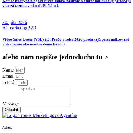
Koniec nudných blogov: Prečo mikro-nástroje a online kalkulačky prinášajú
viac zákazníkov ako ďalší článok
30. júla 2026
AI marketing
B2B
Video Sales Letter (VSL) 2.0: Prečo v roku 2026 predávajú personalizované
videá lepšie ako úvodné demo hovory
alebo nám napíšte jednoducho tu >
Name
Email
Telefón
Message
Odoslať
Adresa