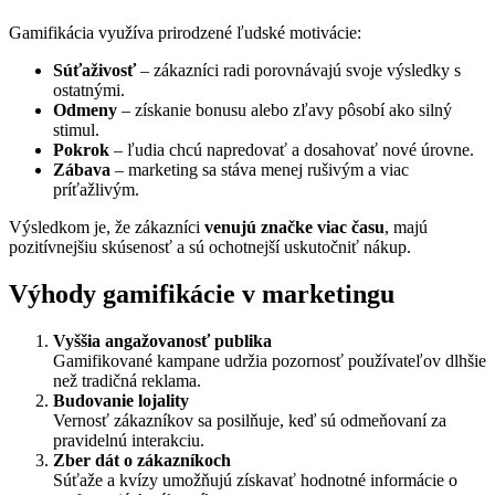
Gamifikácia využíva prirodzené ľudské motivácie:
Súťaživosť
– zákazníci radi porovnávajú svoje výsledky s
ostatnými.
Odmeny
– získanie bonusu alebo zľavy pôsobí ako silný
stimul.
Pokrok
– ľudia chcú napredovať a dosahovať nové úrovne.
Zábava
– marketing sa stáva menej rušivým a viac
príťažlivým.
Výsledkom je, že zákazníci
venujú značke viac času
, majú
pozitívnejšiu skúsenosť a sú ochotnejší uskutočniť nákup.
Výhody gamifikácie v marketingu
Vyššia angažovanosť publika
Gamifikované kampane udržia pozornosť používateľov dlhšie
než tradičná reklama.
Budovanie lojality
Vernosť zákazníkov sa posilňuje, keď sú odmeňovaní za
pravidelnú interakciu.
Zber dát o zákazníkoch
Súťaže a kvízy umožňujú získavať hodnotné informácie o