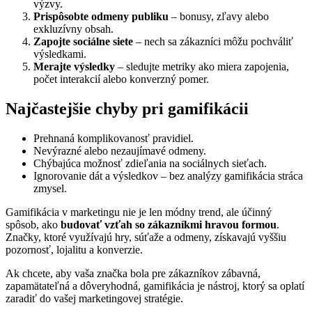
výzvy.
Prispôsobte odmeny publiku
– bonusy, zľavy alebo
exkluzívny obsah.
Zapojte sociálne siete
– nech sa zákazníci môžu pochváliť
výsledkami.
Merajte výsledky
– sledujte metriky ako miera zapojenia,
počet interakcií alebo konverzný pomer.
Najčastejšie chyby pri gamifikácii
Prehnaná komplikovanosť pravidiel.
Nevýrazné alebo nezaujímavé odmeny.
Chýbajúca možnosť zdieľania na sociálnych sieťach.
Ignorovanie dát a výsledkov – bez analýzy gamifikácia stráca
zmysel.
Gamifikácia v marketingu nie je len módny trend, ale účinný
spôsob, ako
budovať vzťah so zákazníkmi hravou formou
.
Značky, ktoré využívajú hry, súťaže a odmeny, získavajú vyššiu
pozornosť, lojalitu a konverzie.
Ak chcete, aby vaša značka bola pre zákazníkov zábavná,
zapamätateľná a dôveryhodná, gamifikácia je nástroj, ktorý sa oplatí
zaradiť do vašej marketingovej stratégie.