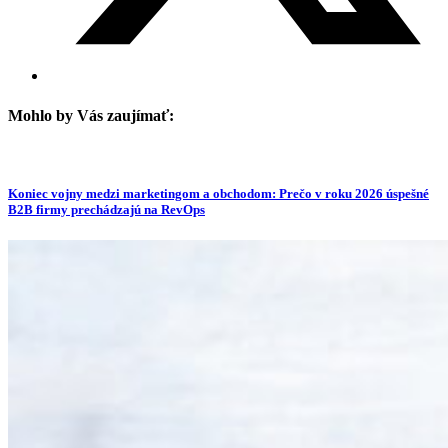
Mohlo by Vás zaujímať:
Koniec vojny medzi marketingom a obchodom: Prečo v roku 2026 úspešné
B2B firmy prechádzajú na RevOps