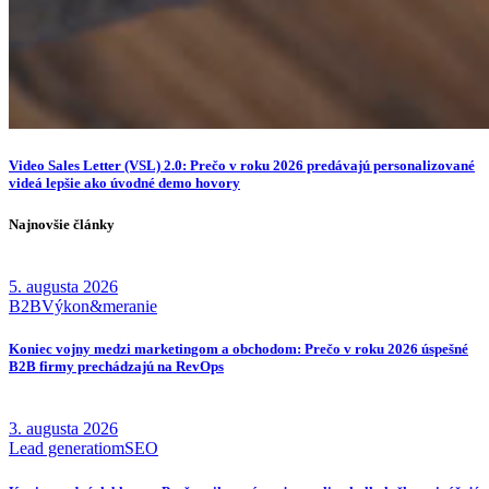
Video Sales Letter (VSL) 2.0: Prečo v roku 2026 predávajú personalizované
videá lepšie ako úvodné demo hovory
Najnovšie články
5. augusta 2026
B2B
Výkon&meranie
Koniec vojny medzi marketingom a obchodom: Prečo v roku 2026 úspešné
B2B firmy prechádzajú na RevOps
3. augusta 2026
Lead generatiom
SEO