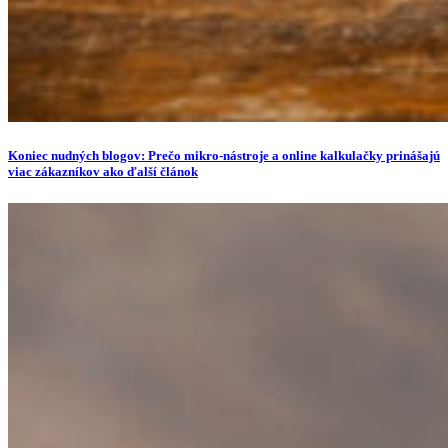
Koniec nudných blogov: Prečo mikro-nástroje a online kalkulačky prinášajú
viac zákazníkov ako ďalší článok