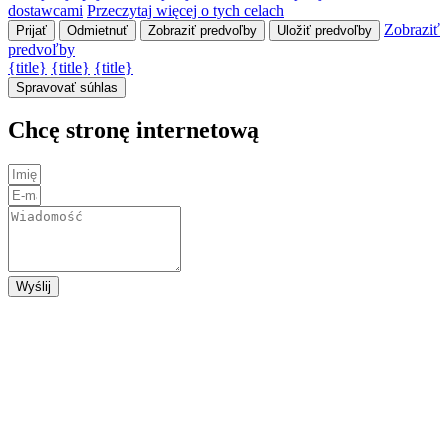
dostawcami
Przeczytaj więcej o tych celach
Zobraziť
Prijať
Odmietnuť
Zobraziť predvoľby
Uložiť predvoľby
predvoľby
{title}
{title}
{title}
Spravovať súhlas
Chcę stronę internetową
Wyślij