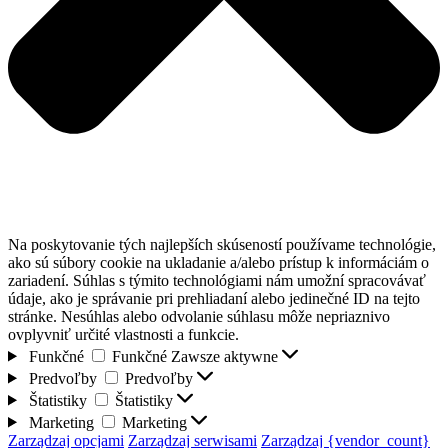
Na poskytovanie tých najlepších skúseností používame technológie,
ako sú súbory cookie na ukladanie a/alebo prístup k informáciám o
zariadení. Súhlas s týmito technológiami nám umožní spracovávať
údaje, ako je správanie pri prehliadaní alebo jedinečné ID na tejto
stránke. Nesúhlas alebo odvolanie súhlasu môže nepriaznivo
ovplyvniť určité vlastnosti a funkcie.
Funkčné
Funkčné
Zawsze aktywne
Predvoľby
Predvoľby
Štatistiky
Štatistiky
Marketing
Marketing
Zarządzaj opcjami
Zarządzaj serwisami
Zarządzaj {vendor_count}