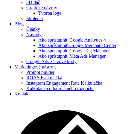
3D tlač
Grafické návrhy
Tvorba loga
Školenia
Blog
Články
Návody
Ako sprístupniť Google Analytics 4​
Ako sprístupniť Google Merchant Center​
Ako sprístupniť Google Tag Manager​
Ako sprístupniť Meta Ads Manager​
Google Ads zľavové kódy
Marketingové nástroje
Prompt builder
ROAS Kalkulačka
Instagram Engagement Rate Kalkulačka
Kalkulačka odporúčaného rozpočtu
Kontakt