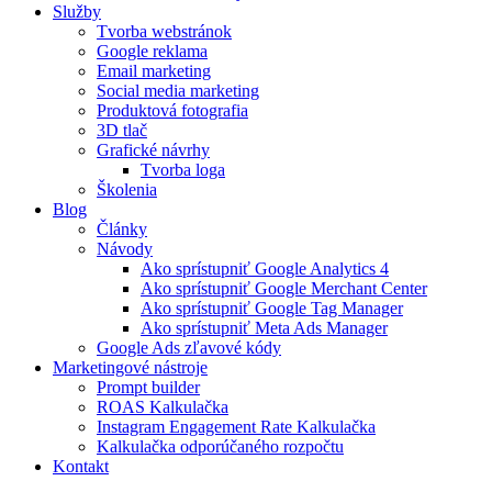
Služby
Tvorba webstránok
Google reklama
Email marketing
Social media marketing
Produktová fotografia
3D tlač
Grafické návrhy
Tvorba loga
Školenia
Blog
Články
Návody
Ako sprístupniť Google Analytics 4​
Ako sprístupniť Google Merchant Center​
Ako sprístupniť Google Tag Manager​
Ako sprístupniť Meta Ads Manager​
Google Ads zľavové kódy
Marketingové nástroje
Prompt builder
ROAS Kalkulačka
Instagram Engagement Rate Kalkulačka
Kalkulačka odporúčaného rozpočtu
Kontakt