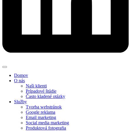
Domov
O nás
Naši klienti
Prípadové štúdie
Často kladené otázky
Služby
Tvorba webstránok
Google reklama
Email marketing
Social media marketing
Produktová fotografia