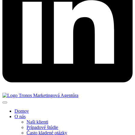
Domov
O nás
Naši klienti
Prípadové štúdie
Často kladené otázky