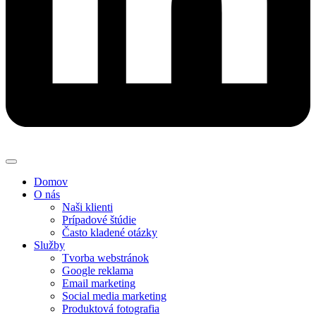
Domov
O nás
Naši klienti
Prípadové štúdie
Často kladené otázky
Služby
Tvorba webstránok
Google reklama
Email marketing
Social media marketing
Produktová fotografia