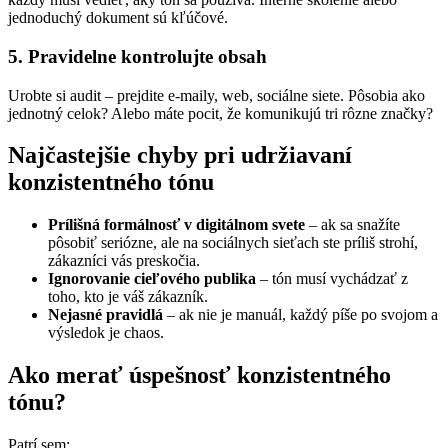
jednoduchý dokument sú kľúčové.
5. Pravidelne kontrolujte obsah
Urobte si audit – prejdite e-maily, web, sociálne siete. Pôsobia ako
jednotný celok? Alebo máte pocit, že komunikujú tri rôzne značky?
Najčastejšie chyby pri udržiavaní
konzistentného tónu
Prílišná formálnosť v digitálnom svete
– ak sa snažíte
pôsobiť seriózne, ale na sociálnych sieťach ste príliš strohí,
zákazníci vás preskočia.
Ignorovanie cieľového publika
– tón musí vychádzať z
toho, kto je váš zákazník.
Nejasné pravidlá
– ak nie je manuál, každý píše po svojom a
výsledok je chaos.
Ako merať úspešnosť konzistentného
tónu?
Patrí sem: