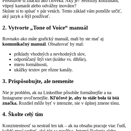
Predstavte si značku ako človeka. Aký je? Seriózny konzultant,
vtipný kamarát alebo odvážny inovátor?
Skúste si to spísať v pár vetách. Tento základ vám pomôže určiť,
aký jazyk a štýl používať.
2. Vytvorte „Tone of Voice“ manuál
Rovnako ako máte grafický manuál, mali by ste mať aj
komunikačný manuál
. Obsahovať by mal:
príklady vhodných a nevhodných slov,
odporúčaný štýl viet (krátke vs. dlhšie),
mieru formálnosti,
ukážky textov pre rôzne kanály.
3. Prispôsobujte, ale nemeníte
Nie je problém, ak na LinkedIne pôsobíte formálnejšie a na
Instagrame uvoľnenejšie.
Kľúčové je, aby to stále bola tá istá
značka.
Rozdiel môže byť v intenzite, nie v úplnej zmene tónu.
4. Školte celý tím
Konzistentnosť sa nestratí len tak – ak na obsahu pracuje viac ľudí,
každý musí vedieť, aký tón sa používa. Interné školenie alebo