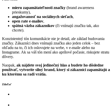
mieru zapamätateľnosti značky
(brand awareness
prieskumy),
angažovanosť na sociálnych sieťach
,
open rate e-mailov
,
spätná väzba zákazníkov
(či vnímajú značku tak, ako
chcete).
Konzistentný tón komunikácie nie je detail, ale základ budovania
značky. Zákazníci dnes vnímajú značku ako jeden celok – bez
ohľadu na to, či ich oslovujete na webe, v e-maile alebo na
Instagrame. Ak sa váš tón mení ako aprílové počasie, riskujete stratu
dôvery.
Naopak,
ak nájdete svoj jedinečný hlas a budete ho dôsledne
používať, vytvoríte silný brand, ktorý si zákazníci zapamätajú a
ku ktorému sa radi vrátia.
Zdieľať