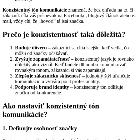
Konzistentný tón komunikácie
znamená, že bez ohľadu na to, či
zákazník číta váš príspevok na Facebooku, blogový článok alebo e-
mail, vždy cíti, že „hovorí“ tá istá značka.
Prečo je konzistentnosť taká dôležitá?
Buduje dôveru
– zákazníci sa cítia istejšie, keď vedia, čo
môžu od značky očakávať.
Zvyšuje zapamätateľnosť
– konzistentný jazyk je rovnako
dôležitý ako vizuál. Keď budete dlhodobo komunikovať
rovnakým tónom, zákazníci si vás zapamätajú.
Zlepšuje zákaznícku skúsenosť
– jednotný štýl uľahčuje
komunikáciu a vytvára pocit profesionality.
Podporuje brand identity
– konzistentný tón odlišuje
značku od konkurencie.
Ako nastaviť konzistentný tón
komunikácie?
1. Definujte osobnosť značky