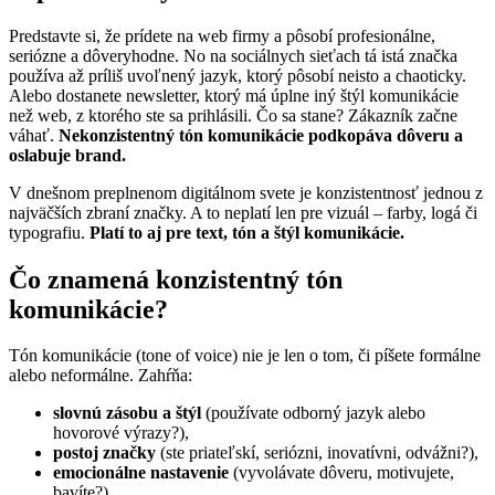
Predstavte si, že prídete na web firmy a pôsobí profesionálne,
seriózne a dôveryhodne. No na sociálnych sieťach tá istá značka
používa až príliš uvoľnený jazyk, ktorý pôsobí neisto a chaoticky.
Alebo dostanete newsletter, ktorý má úplne iný štýl komunikácie
než web, z ktorého ste sa prihlásili. Čo sa stane? Zákazník začne
váhať.
Nekonzistentný tón komunikácie podkopáva dôveru a
oslabuje brand.
V dnešnom preplnenom digitálnom svete je konzistentnosť jednou z
najväčších zbraní značky. A to neplatí len pre vizuál – farby, logá či
typografiu.
Platí to aj pre text, tón a štýl komunikácie.
Čo znamená konzistentný tón
komunikácie?
Tón komunikácie (tone of voice) nie je len o tom, či píšete formálne
alebo neformálne. Zahŕňa:
slovnú zásobu a štýl
(používate odborný jazyk alebo
hovorové výrazy?),
postoj značky
(ste priateľskí, seriózni, inovatívni, odvážni?),
emocionálne nastavenie
(vyvolávate dôveru, motivujete,
bavíte?).