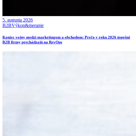
5. augusta 2026
B2B
Výkon&meranie
Koniec vojny medzi marketingom a obchodom: Prečo v roku 2026 úspešné
B2B firmy prechádzajú na RevOps