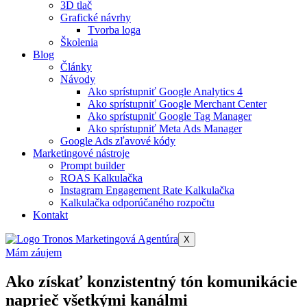
3D tlač
Grafické návrhy
Tvorba loga
Školenia
Blog
Články
Návody
Ako sprístupniť Google Analytics 4​
Ako sprístupniť Google Merchant Center​
Ako sprístupniť Google Tag Manager​
Ako sprístupniť Meta Ads Manager​
Google Ads zľavové kódy
Marketingové nástroje
Prompt builder
ROAS Kalkulačka
Instagram Engagement Rate Kalkulačka
Kalkulačka odporúčaného rozpočtu
Kontakt
X
Mám záujem
Ako získať konzistentný tón komunikácie
naprieč všetkými kanálmi