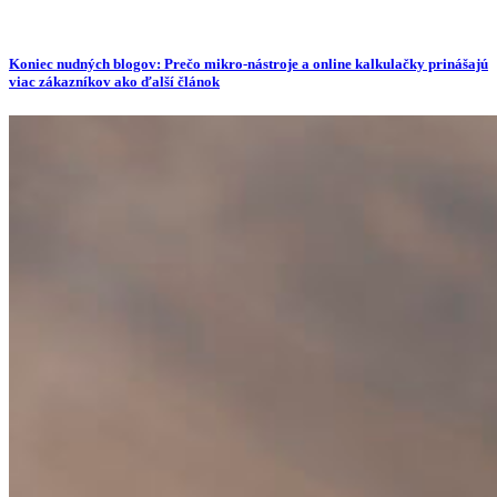
Koniec nudných blogov: Prečo mikro-nástroje a online kalkulačky prinášajú
viac zákazníkov ako ďalší článok