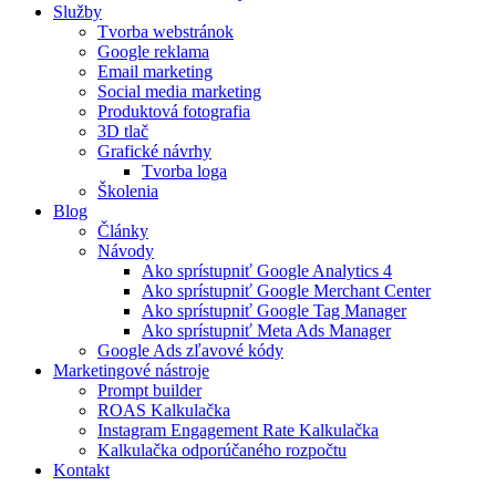
Služby
Tvorba webstránok
Google reklama
Email marketing
Social media marketing
Produktová fotografia
3D tlač
Grafické návrhy
Tvorba loga
Školenia
Blog
Články
Návody
Ako sprístupniť Google Analytics 4​
Ako sprístupniť Google Merchant Center​
Ako sprístupniť Google Tag Manager​
Ako sprístupniť Meta Ads Manager​
Google Ads zľavové kódy
Marketingové nástroje
Prompt builder
ROAS Kalkulačka
Instagram Engagement Rate Kalkulačka
Kalkulačka odporúčaného rozpočtu
Kontakt