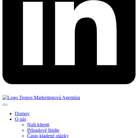
Domov
O nás
Naši klienti
Prípadové štúdie
Často kladené otázky