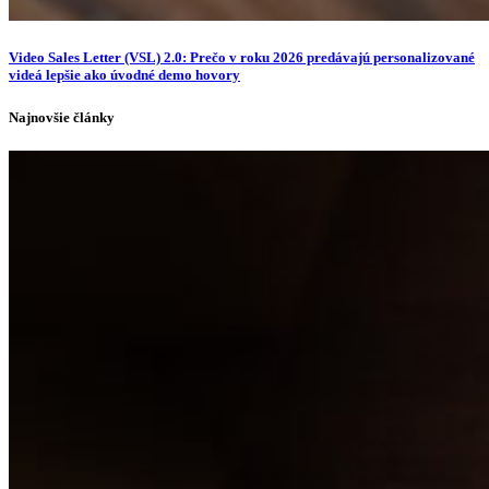
Video Sales Letter (VSL) 2.0: Prečo v roku 2026 predávajú personalizované
videá lepšie ako úvodné demo hovory
Najnovšie články