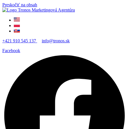
Preskočiť na obsah
+421 910 545 137
info@tronos.sk
Facebook