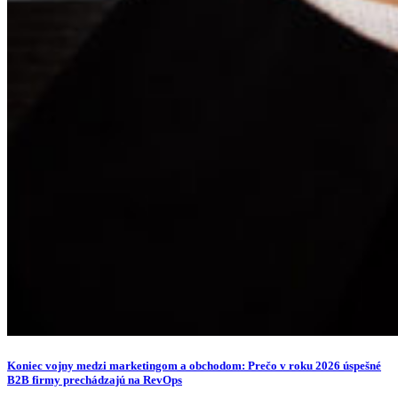
Koniec vojny medzi marketingom a obchodom: Prečo v roku 2026 úspešné
B2B firmy prechádzajú na RevOps