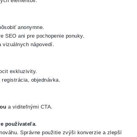
vých elementov.
 pôsobiť anonymne.
re SEO ani pre pochopenie ponuky.
 a vizuálnych nápovedí.
cit exkluzivity.
 registrácia, objednávka.
iou
a viditeľnými CTA.
e používateľa
.
vnováhu. Správne použitie zvýši konverzie a zlepší