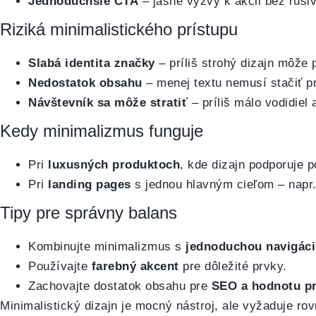
Jednoduchšie CTA
– jasné výzvy k akcii bez ruši
Riziká minimalistického prístupu
Slabá identita značky
– príliš strohý dizajn môže
Nedostatok obsahu
– menej textu nemusí stačiť p
Návštevník sa môže stratiť
– príliš málo vodidiel
Kedy minimalizmus funguje
Pri
luxusných produktoch
, kde dizajn podporuje po
Pri
landing pages
s jednou hlavným cieľom – napr.
Tipy pre správny balans
Kombinujte minimalizmus s
jednoduchou navigác
Používajte
farebný akcent
pre dôležité prvky.
Zachovajte dostatok obsahu pre
SEO a hodnotu pr
Minimalistický dizajn je mocný nástroj, ale vyžaduje ro