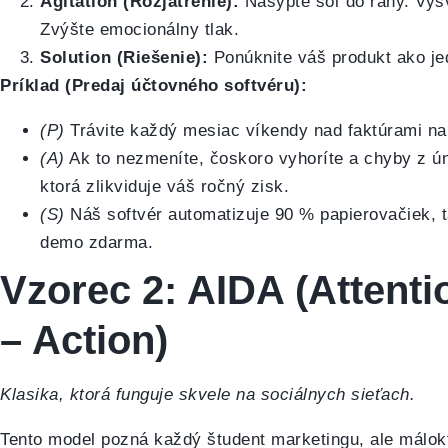
Agitation (Rozjatrenie):
Nasypte soľ do rany. Vysv
Zvýšte emocionálny tlak.
Solution (Riešenie):
Ponúknite váš produkt ako je
Príklad (Predaj účtovného softvéru):
(P)
Trávite každý mesiac víkendy nad faktúrami nam
(A)
Ak to nezmeníte, čoskoro vyhoríte a chyby z ú
ktorá zlikviduje váš ročný zisk.
(S)
Náš softvér automatizuje 90 % papierovačiek, t
demo zdarma.
Vzorec 2: AIDA (Attentio
– Action)
Klasika, ktorá funguje skvele na sociálnych sieťach.
Tento model pozná každý študent marketingu, ale málok