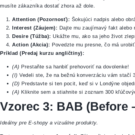
musíte zákazníka dostať zhora až dole.
Attention (Pozornosť):
Šokujúci nadpis alebo obrá
Interest (Záujem):
Dajte mu zaujímavý fakt alebo 
Desire (Túžba):
Ukážte mu, ako sa jeho život zlepší
Action (Akcia):
Povedzte mu presne, čo má urobiť
Príklad (Predaj kurzu angličtiny):
(A)
Prestaňte sa hanbiť prehovoriť na dovolenke!
(I)
Vedeli ste, že na bežnú konverzáciu vám stačí 30
(D)
Predstavte si ten pocit, keď si v Londýne obje
(A)
Kliknite sem a stiahnite si zoznam 300 kľúčový
Vzorec 3: BAB (Before –
Ideálny pre E-shopy a vizuálne produkty.