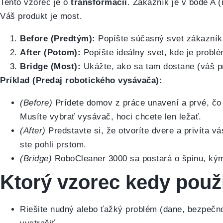
Tento vzorec je o
transformácii
. Zákazník je v bode A 
Váš produkt je most.
Before (Predtým):
Popíšte súčasný svet zákazník
After (Potom):
Popíšte ideálny svet, kde je probl
Bridge (Most):
Ukážte, ako sa tam dostane (váš p
Príklad (Predaj robotického vysávača):
(Before)
Prídete domov z práce unavení a prvé, čo 
Musíte vybrať vysávač, hoci chcete len ležať.
(After)
Predstavte si, že otvoríte dvere a privíta v
ste pohli prstom.
(Bridge)
RoboCleaner 3000 sa postará o špinu, kým s
Ktorý vzorec kedy použ
Riešite nudný alebo ťažký problém (dane, bezpečn