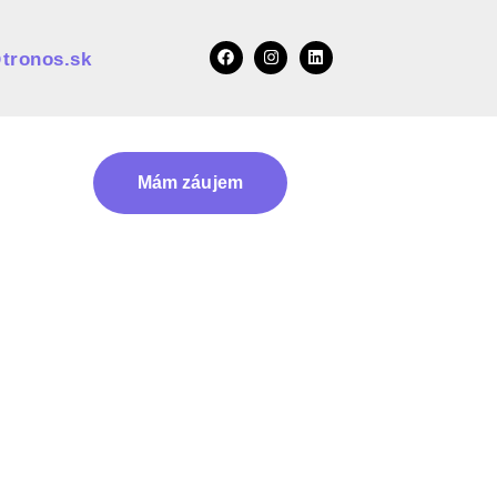
tronos.sk
Mám záujem