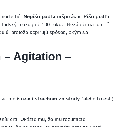
ednoduché:
Nepíšú podľa inšpirácie. Píšu podľa
a ľudský mozog už 100 rokov. Nezáleží na tom, či
ngujú, pretože kopírujú spôsob, akým sa
– Agitation –
 viac motivovaní
strachom zo straty
(alebo bolesti)
ník cíti. Ukážte mu, že mu rozumiete.