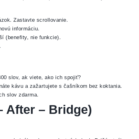
zok. Zastavte scrollovanie.
novú informáciu.
 (benefity, nie funkcie).
.
0 slov, ak viete, ako ich spojiť?
dnáte kávu a zažartujete s čašníkom bez koktania.
ch slov zdarma.
 After – Bridge)