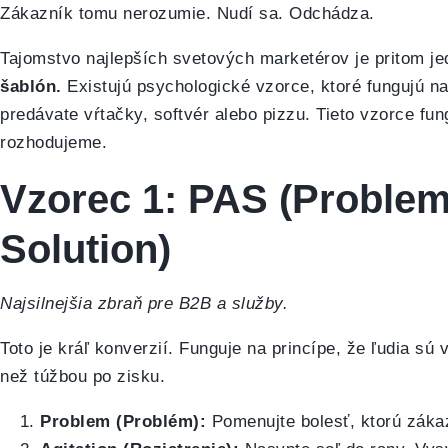
Zákazník tomu nerozumie. Nudí sa. Odchádza.
Tajomstvo najlepších svetových marketérov je pritom j
šablón.
Existujú psychologické vzorce, ktoré fungujú n
predávate vŕtačky, softvér alebo pizzu. Tieto vzorce fu
rozhodujeme.
Vzorec 1: PAS (Problem 
Solution)
Najsilnejšia zbraň pre B2B a služby.
Toto je kráľ konverzií. Funguje na princípe, že ľudia sú
než túžbou po zisku.
Problem (Problém):
Pomenujte bolesť, ktorú zákaz