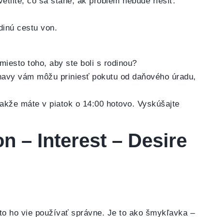
etlite, čo sa stane, ak problém nebude riešiť.
dinú cestu von.
iesto toho, aby ste boli s rodinou?
navy vám môžu priniesť pokutu od daňového úradu,
akže máte v piatok o 14:00 hotovo. Vyskúšajte
n – Interest – Desire
to ho vie používať správne. Je to ako šmykľavka –