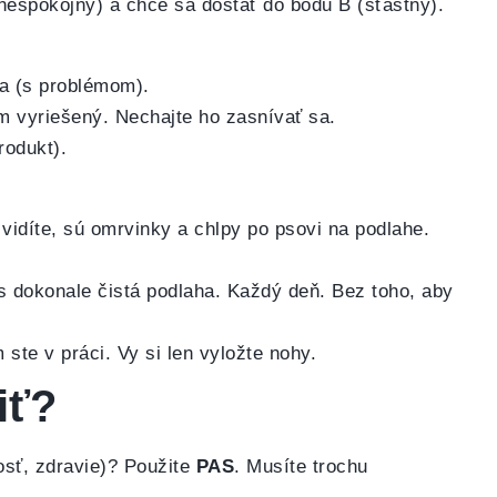
(nespokojný) a chce sa dostať do bodu B (šťastný).
a (s problémom).
ém vyriešený. Nechajte ho zasnívať sa.
rodukt).
vidíte, sú omrvinky a chlpy po psovi na podlahe.
ás dokonale čistá podlaha. Každý deň. Bez toho, aby
te v práci. Vy si len vyložte nohy.
iť?
osť, zdravie)? Použite
PAS
. Musíte trochu