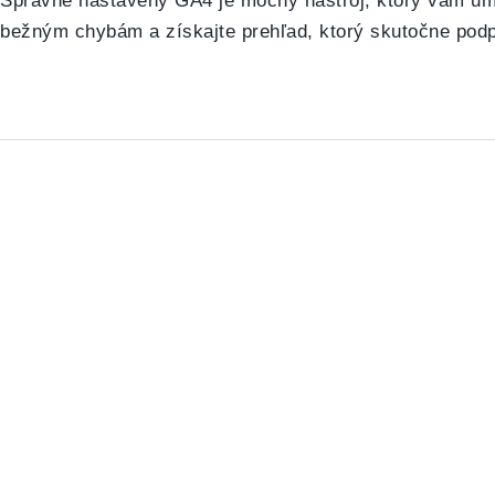
Správne nastavený GA4 je mocný nástroj, ktorý vám umo
bežným chybám a získajte prehľad, ktorý skutočne podpo