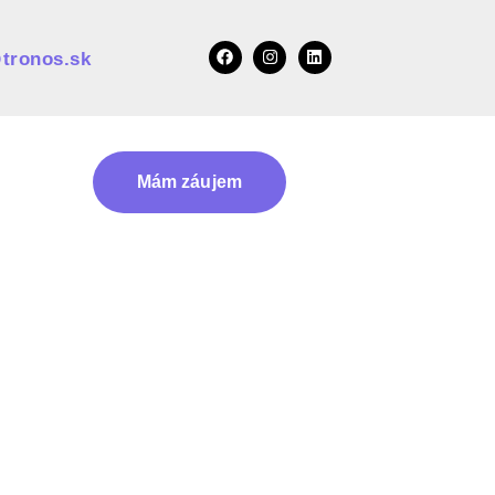
tronos.sk
Mám záujem