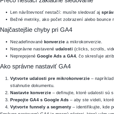
Prečo nestačí základné sledovanie
Len návštevnosť nestačí: musíte sledovať aj
správ
Bežné metriky, ako počet zobrazení alebo bounce r
Najčastejšie chyby pri GA4
Nezadefinované
konverzie
a mikrokonverzie.
Nesprávne nastavené
udalosti
(clicks, scrolls, vid
Neprepojené
Google Ads a GA4
, čo skresľuje atri
Ako správne nastaviť GA4
Vytvorte udalosti pre mikrokonverzie
– napríklad 
stiahnutie dokumentu.
Nastavte konverzie
– definujte, ktoré udalosti sú 
Prepojte GA4 s Google Ads
– aby ste videli, ktor
Vytvorte funnely a segmenty
– identifikujte, kde 