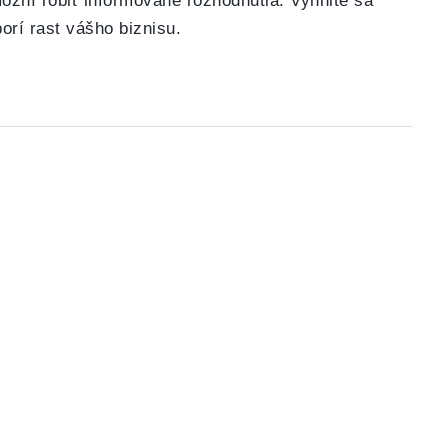
žní robiť informované rozhodnutia. Vyhnite sa
rí rast vášho biznisu.