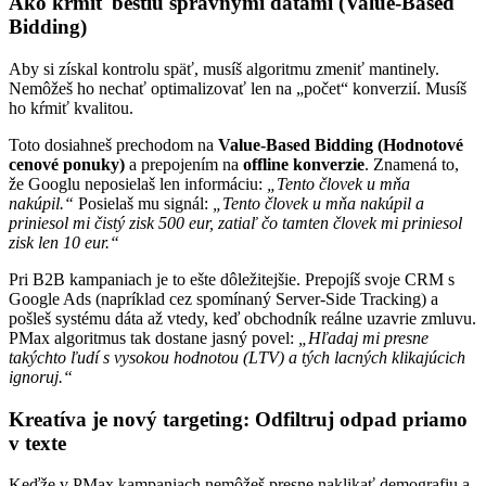
Ako kŕmiť beštiu správnymi dátami (Value-Based
Bidding)
Aby si získal kontrolu späť, musíš algoritmu zmeniť mantinely.
Nemôžeš ho nechať optimalizovať len na „počet“ konverzií. Musíš
ho kŕmiť kvalitou.
Toto dosiahneš prechodom na
Value-Based Bidding (Hodnotové
cenové ponuky)
a prepojením na
offline konverzie
. Znamená to,
že Googlu neposielaš len informáciu:
„Tento človek u mňa
nakúpil.“
Posielaš mu signál:
„Tento človek u mňa nakúpil a
priniesol mi čistý zisk 500 eur, zatiaľ čo tamten človek mi priniesol
zisk len 10 eur.“
Pri B2B kampaniach je to ešte dôležitejšie. Prepojíš svoje CRM s
Google Ads (napríklad cez spomínaný Server-Side Tracking) a
pošleš systému dáta až vtedy, keď obchodník reálne uzavrie zmluvu.
PMax algoritmus tak dostane jasný povel:
„Hľadaj mi presne
takýchto ľudí s vysokou hodnotou (LTV) a tých lacných klikajúcich
ignoruj.“
Kreatíva je nový targeting: Odfiltruj odpad priamo
v texte
Keďže v PMax kampaniach nemôžeš presne naklikať demografiu a