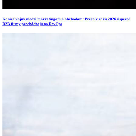
Koniec vojny medzi marketingom a obchodom: Prečo v roku 2026 úspešné
B2B firmy prechádzajú na RevOps