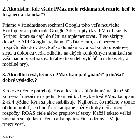
2. Ako zistím, kde všade PMax moja reklama zobrazuje, keď je
to „čierna skrinka“?
Priamo v štandardnom rozhraní Googlu toho veľa neuvidíte.
Existujú však pokročilé Google Ads skripty (tzv. PMax Insights
Scripts), ktoré sa dajú do účtu naimplementovať. Tieto skripty
dokážu z API Googlu „vytiahnuť“ dáta o tom, aké percento
rozpočtu išlo do videa, koľko do nákupov a koľko do obsahovej
siete, a dokonca vedia odhaliť, na akých konkrétnych stránkach sa
vaše bannery zobrazovali (aby ste vedeli vylúčiť toxické weby a
mobilné hry).
3. Ako dlho trvá, kým sa PMax kampaň „naučí“ prinášať
dobré výsledky?
Strojové učenie potrebuje čas a dostatok dát (minimálne 30 až 50
konverzií mesačne na jednu kampaň). Obvykle trvá PMax kampani
2 až 4 týždne, kým sa plne stabilizuje. Najhoršie, čo môžete v tomto
období urobiť, je chodiť do kampane každý druhý deň a meniť
rozpočty, ROAS ciele alebo prepisovať texty. Každá takáto veľká
zmena resetuje fázu učenia a kampaň začína odznova. Majte
trpezlivosť.
Zdieľať