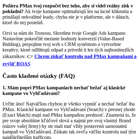
Požiera PMax tvoj rozpočet bez toho, aby si videl reálny zisk v
pokladni?
Ak tvoje kampane optimalizujú len na lacné kliknutia a
prinášajú nekvalitné leady, chyba nie je v platforme, ale v dátach,
ktoré do nej posielaš.
Ozvi sa nám do Tronosu. Skrotíme tvoje Google Ads kampane.
Nastavíme pokročilé meranie hodnoty konverzií (Value-Based
Bidding), prepojíme tvoj web s CRM systémom a vytvoríme
kreatívy, ktoré odfiltrujú odpad a privedú ti len tých najbonitnejších
zákazníkov. 👉
Chcem získať kontrolu nad PMax kampaňami a
zvýšiť ROAS
Často kladené otázky (FAQ)
1. Mám popri PMax kampaniach nechať bežať aj klasické
kampane vo Vyhľadávaní?
Určite áno! Najväčšou chybou je všetko vypnúť a nechať bežať iba
PMax. Klasické kampane vo Vyhľadávaní (Search) v presnej zhode
(Exact Match) majú nad PMax kampaňou prednosť. Znamená to, že
pre svoje absolútne kľúčové slová a najmä pre svoj vlastný Brand
(názov vašej firmy) by ste mali mať vždy postavenú samostatnú
kampaň vo Vyhľadávaní. Získate tak oveľa väčšiu kontrolu nad tým
najdôležitejším trafficom.