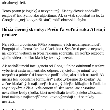
obsahovej sieti.
Tento posun je logický a nevyhnutný. Žiadny človek nedokáže
reagovať tak rýchlo ako algoritmus. Ak sa však spoliehaš na to, že
Google to „nejako vyrieši sám“, robíš obrovskú chybu.
Ilúzia čiernej skrinky: Prečo ťa voľná ruka AI stojí
peniaze
Najväčším problémom PMax kampaní je ich netransparentnosť.
Fungujú ako čierna skrinka (black box). Systém ti presne nepovie,
na ktorých weboch sa tvoja reklama zobrazila, ani koľko rozpočtu
zjedlo video a koľko klasický textový inzerát.
Ak necháš umelú inteligenciu od Googlu úplne odtrhnutú z reťaze,
vyberie si cestu najmenšieho odporu. Jej cieľom je minúť tvoj
rozpočet a priniesť ti konverzie podľa toho, ako si ich nastavil. Ak
meriaš len „odoslanie formulára“ alebo „vloženie do košíka“, AI
začne hľadať tých najlacnejších a najrýchlejšie klikajúcich ľudí, len
aby ti vykázala čísla. Výsledkom sú síce lacné, ale absolútne
nekvalitné leady (ľudia, ktorí nezdvíhajú telefón) alebo zákazníci,
ktorí nakúpia najlacnejší produkt vo výpredaji a už sa nikdy
nevrátia.