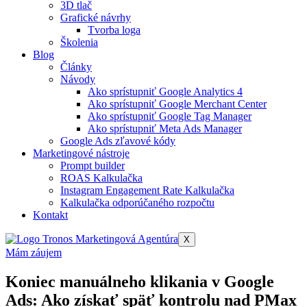
3D tlač
Grafické návrhy
Tvorba loga
Školenia
Blog
Články
Návody
Ako sprístupniť Google Analytics 4​
Ako sprístupniť Google Merchant Center​
Ako sprístupniť Google Tag Manager​
Ako sprístupniť Meta Ads Manager​
Google Ads zľavové kódy
Marketingové nástroje
Prompt builder
ROAS Kalkulačka
Instagram Engagement Rate Kalkulačka
Kalkulačka odporúčaného rozpočtu
Kontakt
X
Mám záujem
Koniec manuálneho klikania v Google
Ads: Ako získať späť kontrolu nad PMax