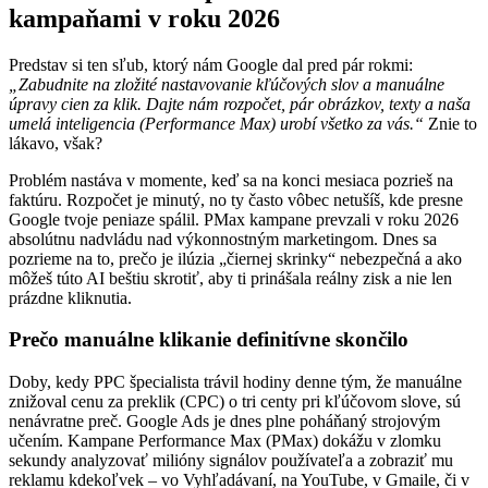
kampaňami v roku 2026
Predstav si ten sľub, ktorý nám Google dal pred pár rokmi:
„Zabudnite na zložité nastavovanie kľúčových slov a manuálne
úpravy cien za klik. Dajte nám rozpočet, pár obrázkov, texty a naša
umelá inteligencia (Performance Max) urobí všetko za vás.“
Znie to
lákavo, však?
Problém nastáva v momente, keď sa na konci mesiaca pozrieš na
faktúru. Rozpočet je minutý, no ty často vôbec netušíš, kde presne
Google tvoje peniaze spálil. PMax kampane prevzali v roku 2026
absolútnu nadvládu nad výkonnostným marketingom. Dnes sa
pozrieme na to, prečo je ilúzia „čiernej skrinky“ nebezpečná a ako
môžeš túto AI beštiu skrotiť, aby ti prinášala reálny zisk a nie len
prázdne kliknutia.
Prečo manuálne klikanie definitívne skončilo
Doby, kedy PPC špecialista trávil hodiny denne tým, že manuálne
znižoval cenu za preklik (CPC) o tri centy pri kľúčovom slove, sú
nenávratne preč. Google Ads je dnes plne poháňaný strojovým
učením. Kampane Performance Max (PMax) dokážu v zlomku
sekundy analyzovať milióny signálov používateľa a zobraziť mu
reklamu kdekoľvek – vo Vyhľadávaní, na YouTube, v Gmaile, či v