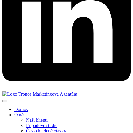
Domov
O nás
Naši klienti
Prípadové štúdie
Často kladené otázky