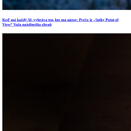
Keď má každý AI, vyhráva ten, kto má názor: Prečo je „Spiky Point of
View“ Vaša najsilnejšia zbraň