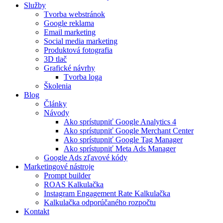
Služby
Tvorba webstránok
Google reklama
Email marketing
Social media marketing
Produktová fotografia
3D tlač
Grafické návrhy
Tvorba loga
Školenia
Blog
Články
Návody
Ako sprístupniť Google Analytics 4​
Ako sprístupniť Google Merchant Center​
Ako sprístupniť Google Tag Manager​
Ako sprístupniť Meta Ads Manager​
Google Ads zľavové kódy
Marketingové nástroje
Prompt builder
ROAS Kalkulačka
Instagram Engagement Rate Kalkulačka
Kalkulačka odporúčaného rozpočtu
Kontakt