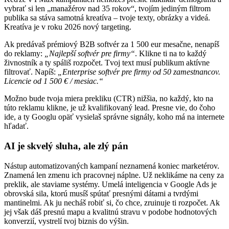
vybrať si len „manažérov nad 35 rokov“, tvojím jediným filtrom
publika sa stáva samotná kreatíva – tvoje texty, obrázky a videá.
Kreatíva je v roku 2026 nový targeting.
Ak predávaš prémiový B2B softvér za 1 500 eur mesačne, nenapíš
do reklamy:
„Najlepší softvér pre firmy“
. Klikne ti na to každý
živnostník a ty spáliš rozpočet. Tvoj text musí publikum aktívne
filtrovať. Napíš:
„Enterprise softvér pre firmy od 50 zamestnancov.
Licencie od 1 500 € / mesiac.“
Možno bude tvoja miera prekliku (CTR) nižšia, no každý, kto na
túto reklamu klikne, je už kvalifikovaný lead. Presne vie, do čoho
ide, a ty Googlu opäť vysielaš správne signály, koho má na internete
hľadať.
AI je skvelý sluha, ale zlý pán
Nástup automatizovaných kampaní neznamená koniec marketérov.
Znamená len zmenu ich pracovnej náplne. Už neklikáme na ceny za
preklik, ale staviame systémy. Umelá inteligencia v Google Ads je
obrovská sila, ktorú musíš spútať presnými dátami a tvrdými
mantinelmi. Ak ju necháš robiť si, čo chce, zruinuje ti rozpočet. Ak
jej však dáš presnú mapu a kvalitnú stravu v podobe hodnotových
konverzií, vystrelí tvoj biznis do výšin.