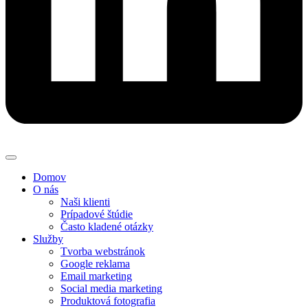
Domov
O nás
Naši klienti
Prípadové štúdie
Často kladené otázky
Služby
Tvorba webstránok
Google reklama
Email marketing
Social media marketing
Produktová fotografia