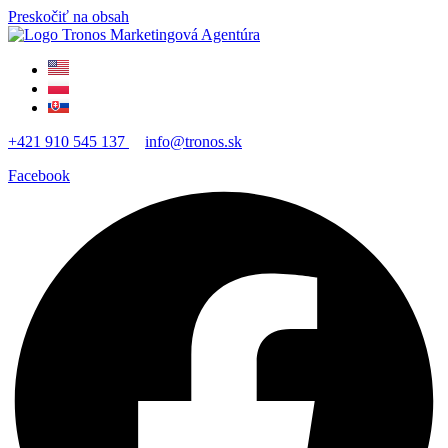
Preskočiť na obsah
+421 910 545 137
info@tronos.sk
Facebook