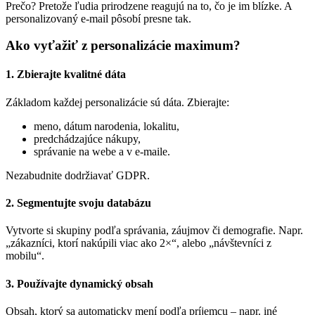
Prečo? Pretože ľudia prirodzene reagujú na to, čo je im blízke. A
personalizovaný e-mail pôsobí presne tak.
Ako vyťažiť z personalizácie maximum?
1.
Zbierajte kvalitné dáta
Základom každej personalizácie sú dáta. Zbierajte:
meno, dátum narodenia, lokalitu,
predchádzajúce nákupy,
správanie na webe a v e-maile.
Nezabudnite dodržiavať GDPR.
2.
Segmentujte svoju databázu
Vytvorte si skupiny podľa správania, záujmov či demografie. Napr.
„zákazníci, ktorí nakúpili viac ako 2×“, alebo „návštevníci z
mobilu“.
3.
Používajte dynamický obsah
Obsah, ktorý sa automaticky mení podľa príjemcu – napr. iné