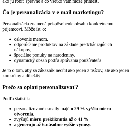
ako ju robiť správne a čo všetko vám môže priniesť.
Čo je personalizácia v e-mail marketingu?
Personalizácia znamená prispôsobenie obsahu konkrétnemu
príjemcovi. Môže ísť o:
oslovenie menom,
odporúčanie produktov na základe predchádzajúcich
nákupov,
špeciálne ponuky na narodeniny,
dynamický obsah podľa správania používateľa.
Je to o tom, aby sa zákazník necítil ako jeden z tisícov, ale ako jeden
konkrétny a dôležitý.
Prečo sa oplatí personalizovať?
Podľa štatistík:
personalizované e-maily majú
o 29 % vyššiu mieru
otvorenia
,
zvyšujú
mieru prekliknutia až o 41 %
,
a
generujú až 6-násobne vyššie výnosy
.