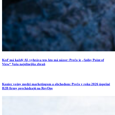
Keď má každý AI, vyhráva ten, kto má názor: Prečo je „Spiky Point of
View“ Vaša najsilnejšia zbraň
Koniec vojny medzi marketingom a obchodom: Prečo v roku 2026 úspešné
B2B firmy prechádzajú na RevOps