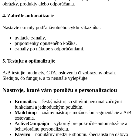
obrázky, produkty alebo odporúčania.
4.
Zahrňte automatizácie
Nastavte e-maily podľa životného cyklu zákazníka:
uvítacie e-maily,
pripomienky opusteného košíka,
e-maily po nákupe s odporúčaniami.
5.
Testujte a optimalizujte
A/B testujte predmety, CTA, oslovenia či zobrazený obsah.
Sledujte, čo funguje, a to neustále vylepšujte.
Nástroje, ktoré vám pomôžu s personalizáciou
Ecomail.cz
– český nástroj so silnými personalizačnými
funkciami a jednoduchým použitím.
Mailchimp
– známy nástroj s možnosťou segmentácie a A/B
testovania.
ActiveCampaign
– výborný pre pokročilé automatizácie a
behaviorálnu personalizáciu.
Klaviyo
– populárny medzi e-shopmi, špecialista na dátovo