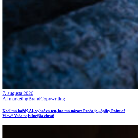
7. augusta 2026
AI marketing
Brand
Copywriting
Keď má každý AI, vyhráva ten, kto má názor: Prečo je „Spiky Point of
View“ Vaša najsilnejšia zbraň