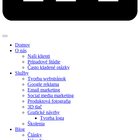
Domov
O nás
Naši klienti
Prípadové štúdie
Často kladené otázky
Služby
Tvorba webstránok
Google reklama
Email marketing
Social media marketing
Produktová fotografia
3D tlač
Grafické návrhy
Tvorba loga
Školenia
Blog
Články