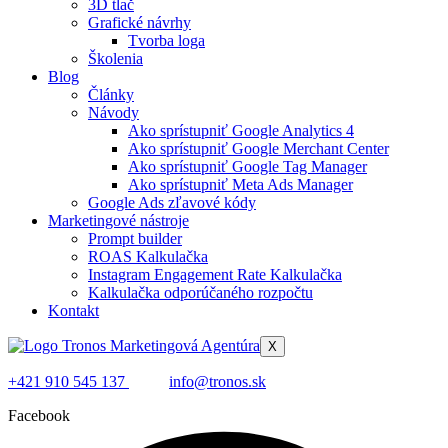
3D tlač
Grafické návrhy
Tvorba loga
Školenia
Blog
Články
Návody
Ako sprístupniť Google Analytics 4​
Ako sprístupniť Google Merchant Center​
Ako sprístupniť Google Tag Manager​
Ako sprístupniť Meta Ads Manager​
Google Ads zľavové kódy
Marketingové nástroje
Prompt builder
ROAS Kalkulačka
Instagram Engagement Rate Kalkulačka
Kalkulačka odporúčaného rozpočtu
Kontakt
X
+421 910 545 137
info@tronos.sk
Facebook